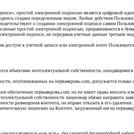
 подписи», простой электронной подписью является цифровой ид
дпись создана определенным лицом. Любые действия Пользоват
свидетельствуют о создании электронной подписи самим Пользов
писанные простой электронной подписью, приравниваются к бу
й электронной подписи, не передавая учетные данные третьим л
м доступе к учетной записи или электронной почте Пользовате
яются объектами интеллектуальной собственности, находящимис
ности, опубликованных на перваякровь.com, допускается только 
ное обеспечение перваякровь.com, но не имеет права вносить изм
нтеллектуальной собственности лицензиар обязан направить зая
нности размещения контента, он вправе отказать в его удалении.
лючительную лицензию на Контент, загруженный им на перваякро
m предоставляются «как есть», без гарантий бесперебойной рабо