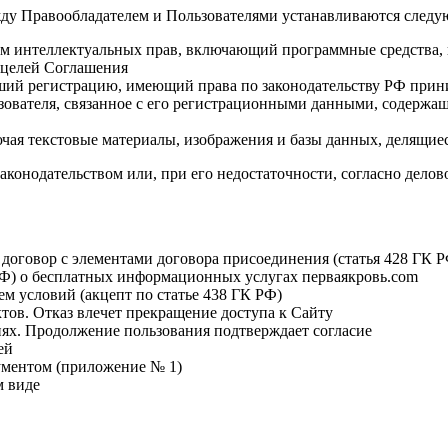
ду Правообладателем и Пользователями устанавливаются след
ом интеллектуальных прав, включающий программные средства
 целей Соглашения
дший регистрацию, имеющий права по законодательству РФ прин
зователя, связанное с его регистрационными данными, содерж
чая текстовые материалы, изображения и базы данных, делящие
законодательством или, при его недостаточности, согласно дело
 договор с элементами договора присоединения (статья 428 ГК 
 РФ) о бесплатных информационных услугах перваякровь.com
ем условий (акцепт по статье 438 ГК РФ)
тов. Отказ влечет прекращение доступа к Сайту
иях. Продолжение пользования подтверждает согласие
ей
ументом (приложение № 1)
м виде