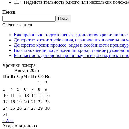
11.4. Недействительность одного или нескольких положе
Поиск
Поиск
Свежие записи
Как правильно подготовиться к донорству крови: полное
Донорство крови: требования, ограничения и ответы на 
Донорство крови: процесс, виды и особенности процеду
Восстановление после донации крови: полное руководств
Безопасность донорства крови: научные факты, риски и в
Хроники донора
Август 2026
Пн
Вт
Ср
Чт
Пт
Сб
Вс
1
2
3
4
5
6
7
8
9
10
11
12
13
14
15
16
17
18
19
20
21
22
23
24
25
26
27
28
29
30
31
« Авг
Академия донора