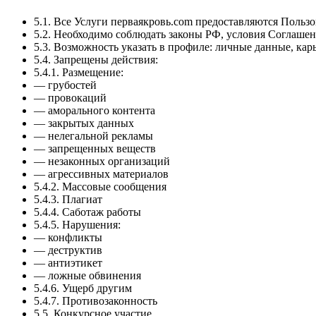
5.1. Все Услуги перваякровь.com предоставляются Польз
5.2. Необходимо соблюдать законы РФ, условия Соглаше
5.3. Возможность указать в профиле: личные данные, к
5.4. Запрещены действия:
5.4.1. Размещение:
— грубостей
— провокаций
— аморального контента
— закрытых данных
— нелегальной рекламы
— запрещенных веществ
— незаконных организаций
— агрессивных материалов
5.4.2. Массовые сообщения
5.4.3. Плагиат
5.4.4. Саботаж работы
5.4.5. Нарушения:
— конфликты
— деструктив
— антиэтикет
— ложные обвинения
5.4.6. Ущерб другим
5.4.7. Противозаконность
5.5. Конкурсное участие