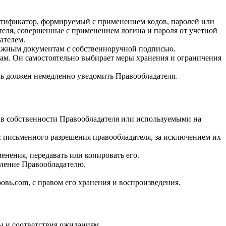
ентификатор, формируемый с применением кодов, паролей или
еля, совершенные с применением логина и пароля от учетной
ателем.
мажным документам с собственноручной подписью.
ицам. Он самостоятельно выбирает меры хранения и ограничения
ль должен немедленно уведомить Правообладателя.
я в собственности Правообладателя или используемыми на
с письменного разрешения правообладателя, за исключением их
енения, передавать или копировать его.
вление Правообладателю.
вь.com, с правом его хранения и воспроизведения.
ты и соответствия ожиданиям.