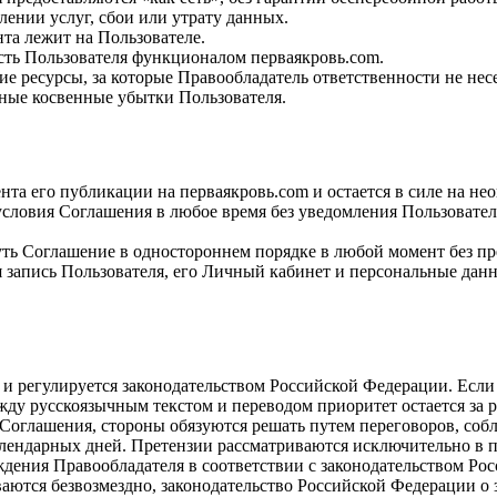
влении услуг, сбои или утрату данных.
нта лежит на Пользователе.
сть Пользователя функционалом перваякровь.com.
ие ресурсы, за которые Правообладатель ответственности не несе
жные косвенные убытки Пользователя.
нта его публикации на перваякровь.com и остается в силе на не
 условия Соглашения в любое время без уведомления Пользовател
гнуть Соглашение в одностороннем порядке в любой момент без п
я запись Пользователя, его Личный кабинет и персональные дан
е и регулируется законодательством Российской Федерации. Есл
жду русскоязычным текстом и переводом приоритет остается за 
м Соглашения, стороны обязуются решать путем переговоров, со
календарных дней. Претензии рассматриваются исключительно в 
ождения Правообладателя в соответствии с законодательством Ро
ваются безвозмездно, законодательство Российской Федерации о 