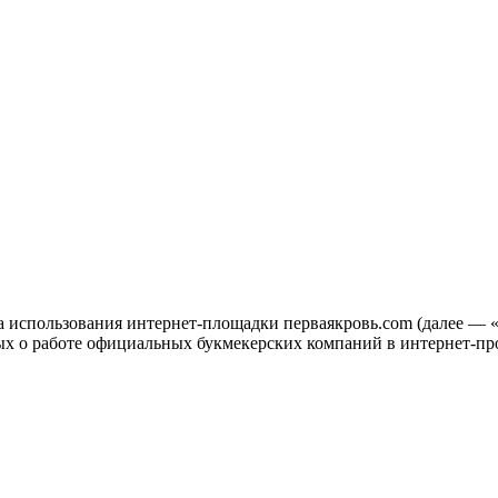
ла использования интернет-площадки перваякровь.com (далее —
х о работе официальных букмекерских компаний в интернет-про