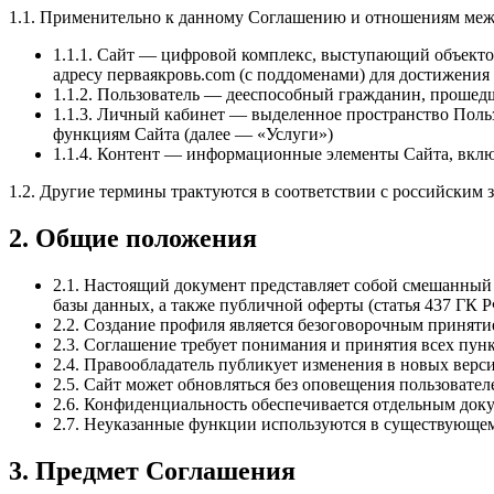
1.1. Применительно к данному Соглашению и отношениям меж
1.1.1. Сайт — цифровой комплекс, выступающий объект
адресу перваякровь.com (с поддоменами) для достижения
1.1.2. Пользователь — дееспособный гражданин, проше
1.1.3. Личный кабинет — выделенное пространство Поль
функциям Сайта (далее — «Услуги»)
1.1.4. Контент — информационные элементы Сайта, вклю
1.2. Другие термины трактуются в соответствии с российским 
2. Общие положения
2.1. Настоящий документ представляет собой смешанный
базы данных, а также публичной оферты (статья 437 ГК
2.2. Создание профиля является безоговорочным приняти
2.3. Соглашение требует понимания и принятия всех пунк
2.4. Правообладатель публикует изменения в новых верс
2.5. Сайт может обновляться без оповещения пользовател
2.6. Конфиденциальность обеспечивается отдельным док
2.7. Неуказанные функции используются в существующе
3. Предмет Соглашения