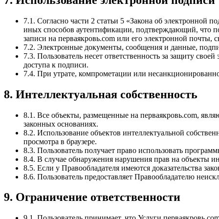
7.1. Согласно части 2 статьи 5 «Закона об электронной
иных способов аутентификации, подтверждающий, что по
записи на перваякровь.com или его электронной почты, 
7.2. Электронные документы, сообщения и данные, под
7.3. Пользователь несет ответственность за защиту свое
доступа к подписи.
7.4. При утрате, компрометации или несанкционированно
8. Интеллектуальная собственность
8.1. Все объекты, размещенные на перваякровь.com, явл
законных основаниях.
8.2. Использование объектов интеллектуальной собствен
просмотра в браузере.
8.3. Пользователь получает право использовать программ
8.4. В случае обнаружения нарушения прав на объекты и
8.5. Если у Правообладателя имеются доказательства зако
8.6. Пользователь предоставляет Правообладателю неиск
9. Ограничение ответственности
9.1. Пользователь принимает, что Услуги перваякровь.co