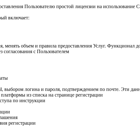
доставления Пользователю простой лицензии на использование 
рый включает:
я, менять объем и правила предоставления Услуг. Функционал до
з согласования с Пользователем
латы
il, выбором логина и пароля, подтверждением по почте. Эти дан
е платформы из списка на странице регистрации
оступа по инструкции
рации
глашения
вия регистрации